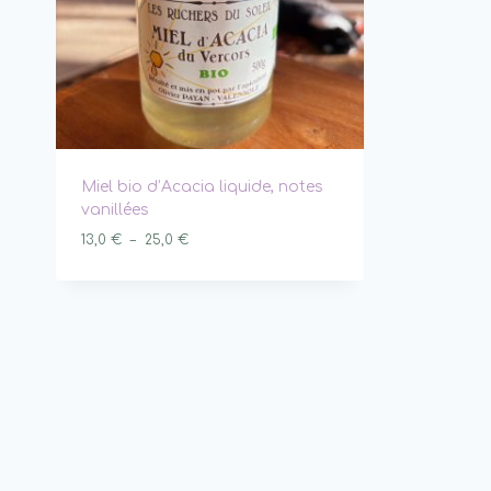
Miel bio d’Acacia liquide, notes
vanillées
Plage
13,0
€
–
25,0
€
de
prix :
13,0 €
à
25,0 €