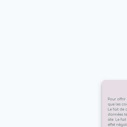
Pour offrir
que les co
Le fait de
données te
site. Le fa
effet négat